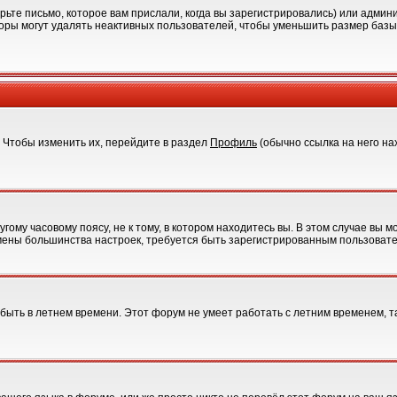
ьте письмо, которое вам прислали, когда вы зарегистрировались) или админи
оры могут удалять неактивных пользователей, чтобы уменьшить размер базы 
. Чтобы изменить их, перейдите в раздел
Профиль
(обычно ссылка на него на
ому часовому поясу, не к тому, в котором находитесь вы. В этом случае вы мо
я смены большинства настроек, требуется быть зарегистрированным пользоват
 быть в летнем времени. Этот форум не умеет работать с летним временем, т