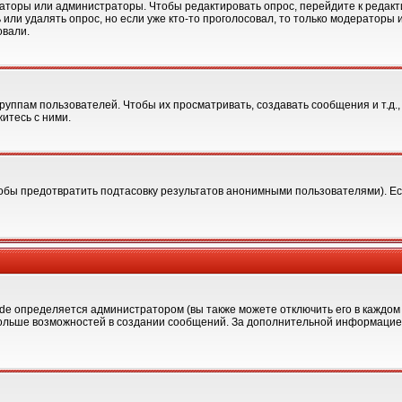
раторы или администраторы. Чтобы редактировать опрос, перейдите к редакти
 или удалять опрос, но если уже кто-то проголосовал, то только модераторы 
овали.
ппам пользователей. Чтобы их просматривать, создавать сообщения и т.д.
итесь с ними.
обы предотвратить подтасовку результатов анонимными пользователями). Если
 определяется администратором (вы также можете отключить его в каждом 
елю больше возможностей в создании сообщений. За дополнительной информаци