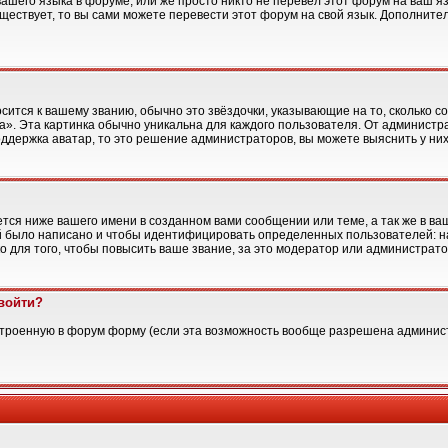
вашего языка в форуме, или же просто никто не перевёл этот форум на ваш 
уществует, то вы сами можете перевести этот форум на свой язык. Дополни
сится к вашему званию, обычно это звёздочки, указывающие на то, сколько с
. Эта картинка обычно уникальна для каждого пользователя. От администрато
ддержка аватар, то это решение администраторов, вы можете выяснить у ни
ся ниже вашего имени в созданном вами сообщении или теме, а так же в ва
ий было написано и чтобы идентифицировать определенных пользователей: 
 для того, чтобы повысить ваше звание, за это модератор или администрат
 войти?
встроенную в форум форму (если эта возможность вообще разрешена админист