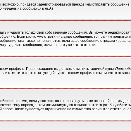
м, возможно, придется зарегистрироваться прежде чем отправить сообщение.
твечать на сообщения и т.д.
)
ать и удалять только свои собственные сообщения. Вы можете редактировать
ообщению. Если кто-то уже ответил на ваше сообщение, то под ним появится 
сообщение, она также не появляется, если ваше сообщение отредактировал а
огут удалить сообщение, если на него уже кто-то ответил.
 своем профиле. После создания вы должны отметить галочкой пункт
Присоед
если отметите соответствующий пункт в вашем профиле (вы сможете отключа
сообщение в теме, если у вас есть на то права) чуть ниже основной формы д
ы ввести тему опроса, затем как минимум два варианта ответа (чтобы добавить
й опрос. Также существует ограничение на количество вариантов ответа, он