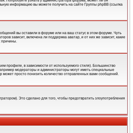
язык. Попробуйте узнать у администратора форума, может ли он
тельную информацию вы можете получить на сайте Группы phpBB (ссылка
ообщений вы оставили в форуме или на ваш статус в этом форуме. Чуть
ров зависит, включена ли поддержка аватар, и от них же зависит, какие
х причины.
шем профиле, в зависимости от используемого стиля). Большинство
например модераторы и администраторы могут иметь специальные
ор может просто понизить количество отправленных вами сообщений.
ратором). Это сделано для того, чтобы предотвратить злоупотребления