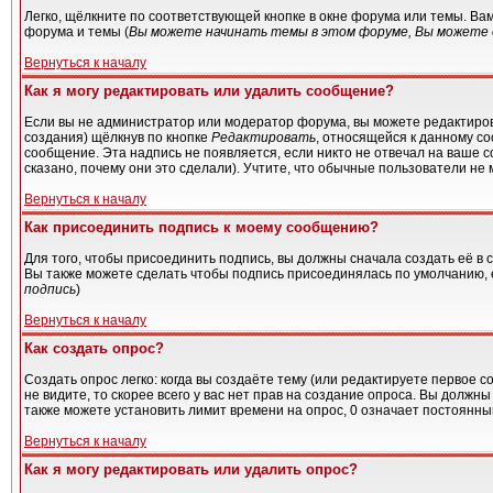
Легко, щёлкните по соответствующей кнопке в окне форума или темы. Ва
форума и темы (
Вы можете начинать темы в этом форуме, Вы можете о
Вернуться к началу
Как я могу редактировать или удалить сообщение?
Если вы не администратор или модератор форума, вы можете редактиров
создания) щёлкнув по кнопке
Редактировать
, относящейся к данному с
сообщение. Эта надпись не появляется, если никто не отвечал на ваше 
сказано, почему они это сделали). Учтите, что обычные пользователи не м
Вернуться к началу
Как присоединить подпись к моему сообщению?
Для того, чтобы присоединить подпись, вы должны сначала создать её в
Вы также можете сделать чтобы подпись присоединялась по умолчанию, 
подпись
)
Вернуться к началу
Как создать опрос?
Создать опрос легко: когда вы создаёте тему (или редактируете первое 
не видите, то скорее всего у вас нет прав на создание опроса. Вы должн
также можете установить лимит времени на опрос, 0 означает постоянны
Вернуться к началу
Как я могу редактировать или удалить опрос?