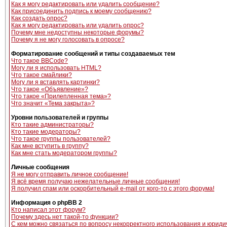
Как я могу редактировать или удалить сообщение?
Как присоединить подпись к моему сообщению?
Как создать опрос?
Как я могу редактировать или удалить опрос?
Почему мне недоступны некоторые форумы?
Почему я не могу голосовать в опросе?
Форматирование сообщений и типы создаваемых тем
Что такое BBCode?
Могу ли я использовать HTML?
Что такое смайлики?
Могу ли я вставлять картинки?
Что такое «Объявление»?
Что такое «Прилепленная тема»?
Что значит «Тема закрыта»?
Уровни пользователей и группы
Кто такие администраторы?
Кто такие модераторы?
Что такое группы пользователей?
Как мне вступить в группу?
Как мне стать модератором группы?
Личные сообщения
Я не могу отправить личное сообщение!
Я всё время получаю нежелательные личные сообщения!
Я получил спам или оскорбительный e-mail от кого-то с этого форума!
Информация о phpBB 2
Кто написал этот форум?
Почему здесь нет такой-то функции?
С кем можно связаться по вопросу некорректного использования и юриди