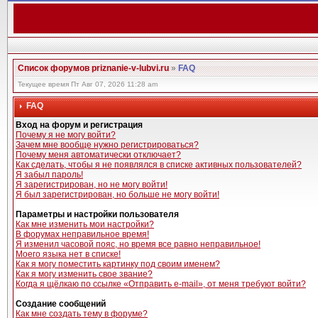
Список форумов priznanie-v-lubvi.ru
»
FAQ
Текущее время Пт Авг 07, 2026 11:28 am
FAQ
Вход на форум и регистрация
Почему я не могу войти?
Зачем мне вообще нужно регистрироваться?
Почему меня автоматически отключает?
Как сделать, чтобы я не появлялся в списке активных пользователей?
Я забыл пароль!
Я зарегистрирован, но не могу войти!
Я был зарегистрирован, но больше не могу войти!
Параметры и настройки пользователя
Как мне изменить мои настройки?
В форумах неправильное время!
Я изменил часовой пояс, но время все равно неправильное!
Моего языка нет в списке!
Как я могу поместить картинку под своим именем?
Как я могу изменить свое звание?
Когда я щёлкаю по ссылке «Отправить e-mail», от меня требуют войти?
Создание сообщений
Как мне создать тему в форуме?