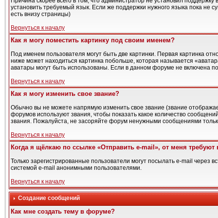
Причина скорее всего в том, что администратор не установил поддержку 
установить требуемый язык. Если же поддержки нужного языка пока не с
есть внизу страницы)
Вернуться к началу
Как я могу поместить картинку под своим именем?
Под именем пользователя могут быть две картинки. Первая картинка отно
ниже может находиться картинка побольше, которая называется «аватара»
аватары могут быть использованы. Если в данном форуме не включена по
Вернуться к началу
Как я могу изменить свое звание?
Обычно вы не можете напрямую изменить свое звание (звание отображает
форумов используют звания, чтобы показать какое количество сообщен
звания. Пожалуйста, не засоряйте форум ненужными сообщениями только
Вернуться к началу
Когда я щёлкаю по ссылке «Отправить e-mail», от меня требуют
Только зарегистрированные пользователи могут посылать e-mail через 
системой e-mail анонимными пользователями.
Вернуться к началу
Создание сообщений
Как мне создать тему в форуме?