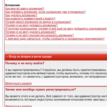
Вложения
Как мне вставить вложение?
Как добавить вложение, если сообщение уже отправлено?
Как удалить вложение?
Как изменить комментарий к файлу?
Почему моего вложения не видно в сообщении?
Почему я не могу добавить вложение?
Я получил разрешение, почему я всё ещё не могу добавлять приложения
Почему я не могу удалить вложение?
Почему я не могу просмотреть/скачать вложение?
С кем мне надо связаться, чтобы сообщить о незаконных приложениях?
Вход на форум и регистрация
Почему я не могу войти?
А вы зарегистрировались? Серьёзно, вы должны быть зарегистрированы дл
администратором или вебмастером, чтобы выяснить, почему это произошл
если же нет, то свяжитесь с администратором, возможно, он неправильн
Вернуться к началу
Зачем мне вообще нужно регистрироваться?
Вы можете этого и не делать. Всё зависит от того, как администратор н
возможности, которые недоступны анонимным пользователям: аватары, лич
Вернуться к началу