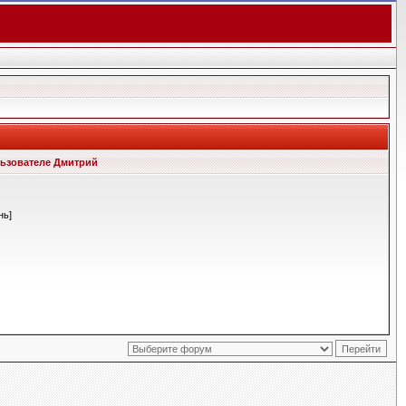
ьзователе Дмитрий
нь]