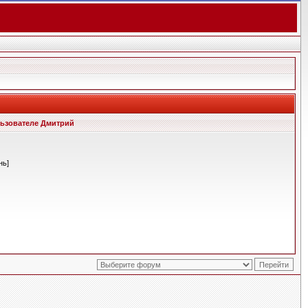
ьзователе Дмитрий
нь]