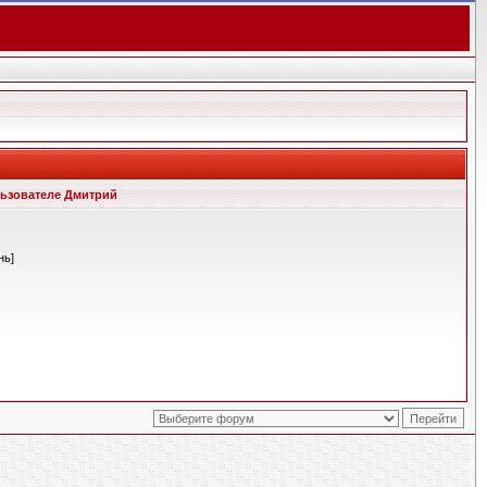
ьзователе Дмитрий
нь]