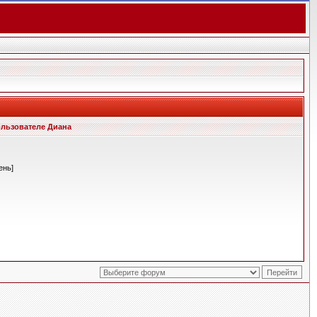
льзователе Диана
ень]