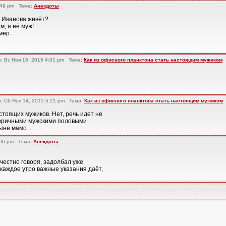
:49 pm Тема:
Анекдоты
а Иванова живёт?
м, я её муж!
мер.
 Вс Ноя 15, 2015 4:01 pm Тема:
Как из офисного планктона стать настоящим мужиком
 Сб Ноя 14, 2015 5:21 pm Тема:
Как из офисного планктона стать настоящим мужиком
тоящих мужиков. Нет, речь идет не
торичными мужскими половыми
не мамо ...
:06 pm Тема:
Анекдоты
 честно говоря, задолбал уже
каждое утро важные указания даёт,