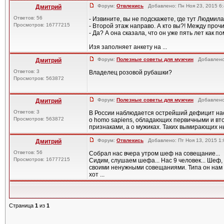
Форум:
Отвлекись
Добавлено: Пн Ноя 23, 2015 6
Дмитрий
Ответов: 56
- Извините, вы не подскажете, где тут Людмил
Просмотров: 16777215
- Второй этаж направо. А кто вы?! Между прочи
- Да? А она сказала, что он уже пять лет как по
Изя заполняет анкету на ...
Форум:
Полезные советы для мужчин
Добавлено:
Дмитрий
Ответов: 3
Владелец розовой рубашки?
Просмотров: 563872
Форум:
Полезные советы для мужчин
Добавлено:
Дмитрий
Ответов: 3
В России наблюдается острейший дефицит нас
Просмотров: 563872
о homo sapiens, обладающих первичными и в
признаками, а о мужиках. Таких вымирающих ны
Форум:
Отвлекись
Добавлено: Пт Ноя 13, 2015 1
Дмитрий
Ответов: 56
Собрал нас вчера утром шеф на совещание...
Просмотров: 16777215
Сидим, слушаем шефа... Нас 9 человек... Шеф,
своими ненужными совещаниями. Типа он нам 
хот ...
Страница
1
из
1