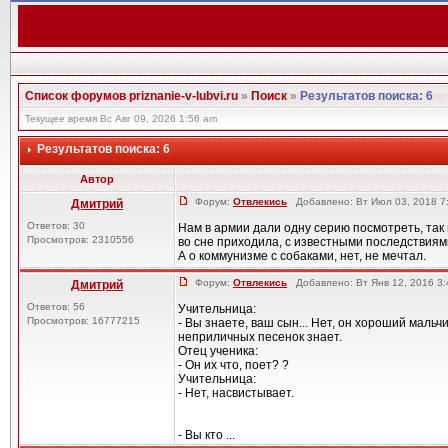
Список форумов priznanie-v-lubvi.ru
»
Поиск
»
Результатов поиска: 6
Текущее время Вс Авг 09, 2026 1:56 am
Результатов поиска: 6
Автор
Форум:
Отвлекись
Добавлено: Вт Июл 03, 2018 7
Дмитрий
Ответов: 30
Нам в армии дали одну серию посмотреть, так
Просмотров: 2310556
во сне приходила, с известными последствиями
А о коммунизме с собаками, нет, не мечтал.
Форум:
Отвлекись
Добавлено: Вт Янв 12, 2016 3
Дмитрий
Ответов: 56
Учительница:
Просмотров: 16777215
- Вы знаете, ваш сын... Нет, он хороший мальчи
неприличных песенок знает.
Отец ученика:
- Он их что, поет? ?
Учительница:
- Нет, насвистывает.
- Вы кто ...