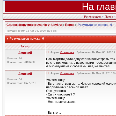
На глав
Регистрация
•
Поиск
Список форумов priznanie-v-lubvi.ru
»
Поиск
»
Результатов поиска: 6
Текущее время Сб Авг 08, 2026 6:38 pm
Результатов поиска: 6
Автор
Форум:
Отвлекись
Добавлено: Вт Июл 03, 2018 7
Дмитрий
Ответов: 30
Нам в армии дали одну серию посмотреть, так
Просмотров: 2310488
во сне приходила, с известными последствиями
А о коммунизме с собаками, нет, не мечтал.
Форум:
Отвлекись
Добавлено: Вт Янв 12, 2016 3
Дмитрий
Ответов: 56
Учительница:
Просмотров: 16777215
- Вы знаете, ваш сын... Нет, он хороший мальчи
неприличных песенок знает.
Отец ученика:
- Он их что, поет? ?
Учительница:
- Нет, насвистывает.
- Вы кто ...