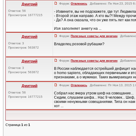
Форум:
Отвлекись
Добавлено: Пн Ноя 23, 2015 6
Дмитрий
Ответов: 56
- Извините, вы не подскажете, где тут Людмил
Просмотров: 16777215
- Второй этаж направо. А кто вы?! Между прочи
- Да? А она сказала, что он уже пять лет как по
Изя заполняет анкету на ...
Форум:
Полезные советы для мужчин
Добавлено:
Дмитрий
Ответов: 3
Владелец розовой рубашки?
Просмотров: 563872
Форум:
Полезные советы для мужчин
Добавлено:
Дмитрий
Ответов: 3
В России наблюдается острейший дефицит нас
Просмотров: 563872
о homo sapiens, обладающих первичными и в
признаками, а о мужиках. Таких вымирающих ны
Форум:
Отвлекись
Добавлено: Пт Ноя 13, 2015 1
Дмитрий
Ответов: 56
Собрал нас вчера утром шеф на совещание...
Просмотров: 16777215
Сидим, слушаем шефа... Нас 9 человек... Шеф,
своими ненужными совещаниями. Типа он нам 
хот ...
Страница
1
из
1