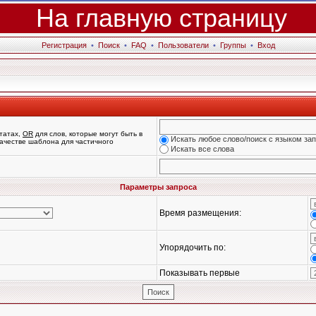
На главную страницу
Регистрация
•
Поиск
•
FAQ
•
Пользователи
•
Группы
•
Вход
татах,
OR
для слов, которые могут быть в
Искать любое слово/поиск с языком за
 качестве шаблона для частичного
Искать все слова
Параметры запроса
Время размещения:
Упорядочить по:
Показывать первые