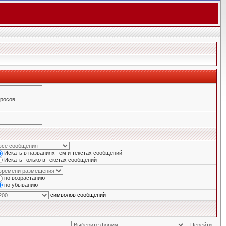
просов
Искать в названиях тем и текстах сообщений
Искать только в текстах сообщений
по возрастанию
по убыванию
символов сообщений