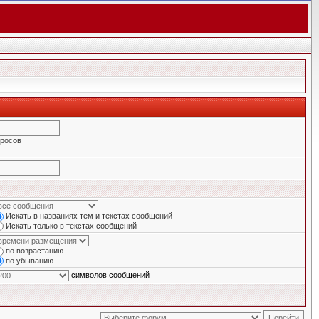
просов
Искать в названиях тем и текстах сообщений
Искать только в текстах сообщений
по возрастанию
по убыванию
символов сообщений