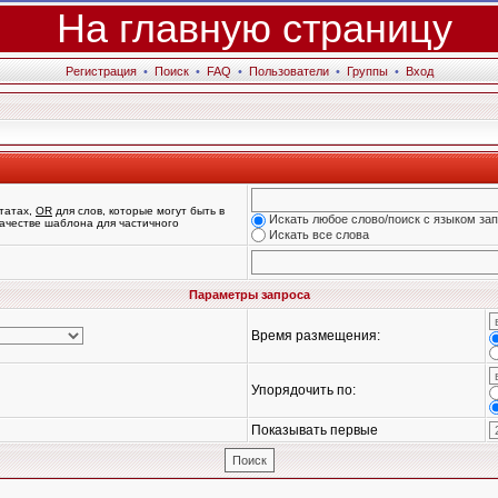
На главную страницу
Регистрация
•
Поиск
•
FAQ
•
Пользователи
•
Группы
•
Вход
татах,
OR
для слов, которые могут быть в
Искать любое слово/поиск с языком за
 качестве шаблона для частичного
Искать все слова
Параметры запроса
Время размещения:
Упорядочить по:
Показывать первые