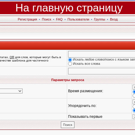
На главную страницу
Регистрация
•
Поиск
•
FAQ
•
Пользователи
•
Группы
•
Вход
татах,
OR
для слов, которые могут быть в
Искать любое слово/поиск с языком за
 качестве шаблона для частичного
Искать все слова
Параметры запроса
Время размещения:
Упорядочить по:
Показывать первые