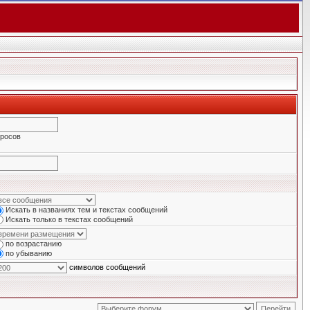
просов
Искать в названиях тем и текстах сообщений
Искать только в текстах сообщений
по возрастанию
по убыванию
символов сообщений