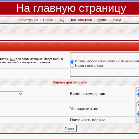
На главную страницу
Регистрация
•
Поиск
•
FAQ
•
Пользователи
•
Группы
•
Вход
татах,
OR
для слов, которые могут быть в
Искать любое слово/поиск с языком за
 качестве шаблона для частичного
Искать все слова
Параметры запроса
Время размещения:
Упорядочить по:
Показывать первые