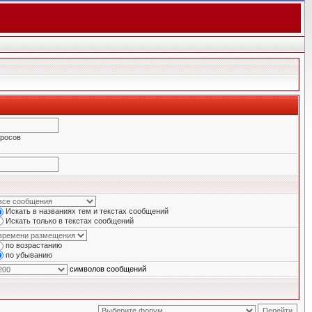
просов
Искать в названиях тем и текстах сообщений
Искать только в текстах сообщений
по возрастанию
по убыванию
символов сообщений