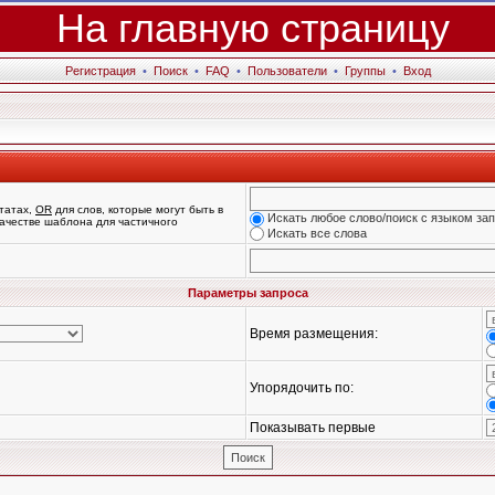
На главную страницу
Регистрация
•
Поиск
•
FAQ
•
Пользователи
•
Группы
•
Вход
татах,
OR
для слов, которые могут быть в
Искать любое слово/поиск с языком за
 качестве шаблона для частичного
Искать все слова
Параметры запроса
Время размещения:
Упорядочить по:
Показывать первые