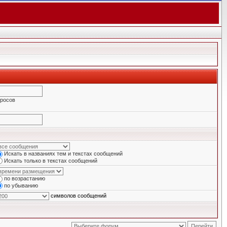
просов
Искать в названиях тем и текстах сообщений
Искать только в текстах сообщений
по возрастанию
по убыванию
символов сообщений