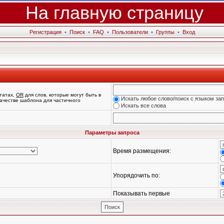
На главную страницу
Регистрация
•
Поиск
•
FAQ
•
Пользователи
•
Группы
•
Вход
татах,
OR
для слов, которые могут быть в
Искать любое слово/поиск с языком за
 качестве шаблона для частичного
Искать все слова
Параметры запроса
Время размещения:
Упорядочить по:
Показывать первые