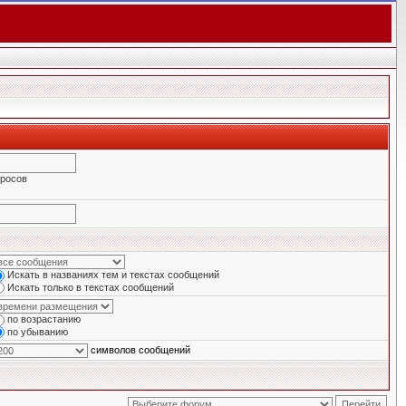
просов
Искать в названиях тем и текстах сообщений
Искать только в текстах сообщений
по возрастанию
по убыванию
символов сообщений