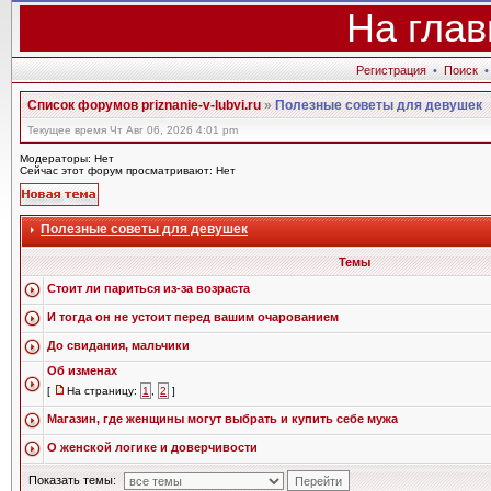
На глав
Регистрация
•
Поиск
Список форумов priznanie-v-lubvi.ru
»
Полезные советы для девушек
Текущее время Чт Авг 06, 2026 4:01 pm
Модераторы: Нет
Сейчас этот форум просматривают: Нет
Полезные советы для девушек
Темы
Стоит ли париться из-за возраста
И тогда он не устоит перед вашим очарованием
До свидания, мальчики
Об изменах
[
На страницу:
1
,
2
]
Магазин, где женщины могут выбрать и купить себе мужа
О женской логике и доверчивости
Показать темы: