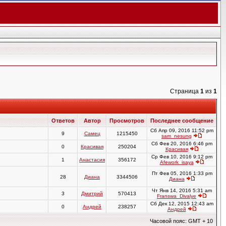
Страница
1
из
1
Ответов
Автор
Просмотров
Последнее сообщение
Сб Апр 09, 2016 11:52 pm
9
Самец
1215450
sam_nesung
Сб Фев 20, 2016 6:46 pm
0
Красивая
250204
Красивая
Ср Фев 10, 2016 9:12 pm
1
Анастасия
356172
Afework_isaya
Пт Фев 05, 2016 1:33 pm
28
Диана
3344506
Диана
Чт Янв 14, 2016 5:31 am
3
Дмитрий
570413
Franswa_Divalye
Сб Дек 12, 2015 12:43 am
0
Андрей
238257
Андрей
Часовой пояс: GMT + 10