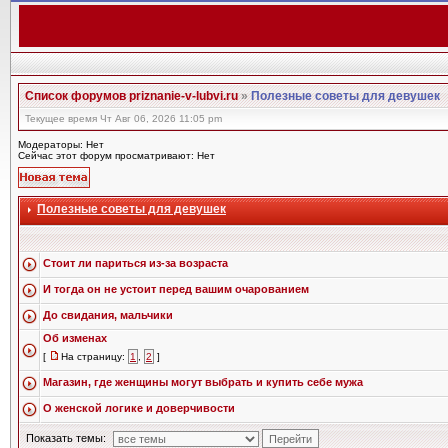
Список форумов priznanie-v-lubvi.ru
»
Полезные советы для девушек
Текущее время Чт Авг 06, 2026 11:05 pm
Модераторы: Нет
Сейчас этот форум просматривают: Нет
Полезные советы для девушек
Стоит ли париться из-за возраста
И тогда он не устоит перед вашим очарованием
До свидания, мальчики
Об изменах
[
На страницу:
1
,
2
]
Магазин, где женщины могут выбрать и купить себе мужа
О женской логике и доверчивости
Показать темы: