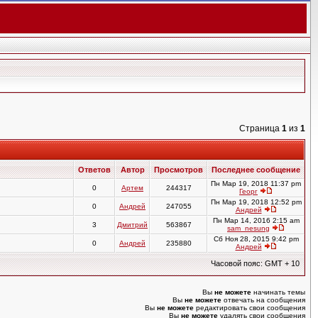
Страница
1
из
1
Ответов
Автор
Просмотров
Последнее сообщение
Пн Мар 19, 2018 11:37 pm
0
Артем
244317
Георг
Пн Мар 19, 2018 12:52 pm
0
Андрей
247055
Андрей
Пн Мар 14, 2016 2:15 am
3
Дмитрий
563867
sam_nesung
Сб Ноя 28, 2015 9:42 pm
0
Андрей
235880
Андрей
Часовой пояс: GMT + 10
Вы
не можете
начинать темы
Вы
не можете
отвечать на сообщения
Вы
не можете
редактировать свои сообщения
Вы
не можете
удалять свои сообщения