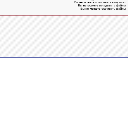
Вы
не можете
голосовать в опросах
Вы
не можете
вкладывать файлы
Вы
не можете
скачивать файлы