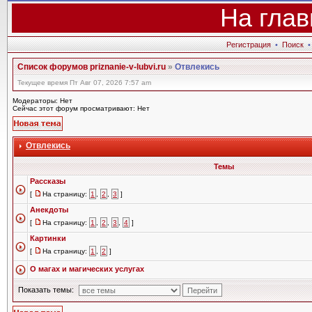
На глав
Регистрация
•
Поиск
Список форумов priznanie-v-lubvi.ru
»
Отвлекись
Текущее время Пт Авг 07, 2026 7:57 am
Модераторы: Нет
Сейчас этот форум просматривают: Нет
Отвлекись
Темы
Рассказы
[
На страницу:
1
,
2
,
3
]
Анекдоты
[
На страницу:
1
,
2
,
3
,
4
]
Картинки
[
На страницу:
1
,
2
]
О магах и магических услугах
Показать темы: