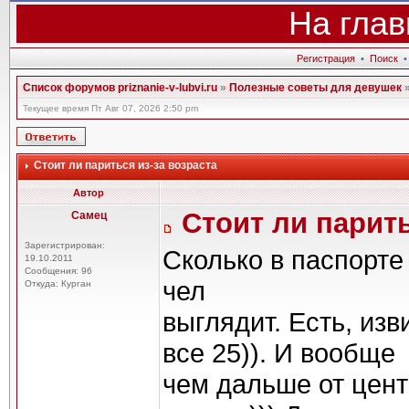
На глав
Регистрация
•
Поиск
Список форумов priznanie-v-lubvi.ru
»
Полезные советы для девушек
Текущее время Пт Авг 07, 2026 2:50 pm
Стоит ли париться из-за возраста
Автор
Стоит ли парить
Самец
Зарегистрирован:
Сколько в паспорте 
19.10.2011
Сообщения: 96
чел
Откуда: Курган
выглядит. Есть, изв
все 25)). И вообще
чем дальше от центр