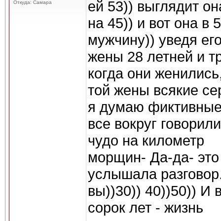
ей 53)) выглядит он
Откуда: Самара
на 45)) и вот она в
мужчину)) уведя его
жены 28 летней и т
когда они женились,
той жены всякие се
я думаю фиктивные
все вокруг говорил
чудо на километр
морщин- Да-да- это
услышала разговор.
вы))30)) 40))50)) И
сорок лет - жизнь