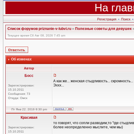
На глав
Регистрация
•
Поиск
Список форумов priznanie-v-lubvi.ru
»
Полезные советы для девушек
Текущее время Сб Авг 08, 2026 7:45 am
Об изменах
Автор
Босс
А как же... женская стыдливость... скромность...
Эххх...
Зарегистрирован:
15.10.2011
Сообщения: 73
Откуда: Омск
Пт Янв 22, 2016 8:30 pm
Красивая
то говорят, что сопли разводим,то "где стыдл
более неопределенно мыслите, чем мы)
Зарегистрирован:
15.10.2011