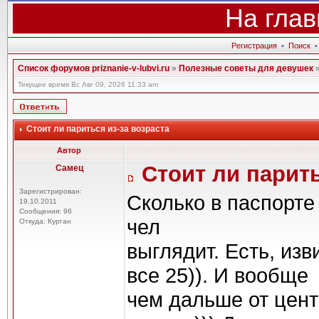
На глав
Регистрация
•
Поиск
Список форумов priznanie-v-lubvi.ru
»
Полезные советы для девушек
Текущее время Вс Авг 09, 2026 11:33 am
Стоит ли париться из-за возраста
Автор
Стоит ли парить
Самец
Зарегистрирован:
Сколько в паспорте 
19.10.2011
Сообщения: 96
чел
Откуда: Курган
выглядит. Есть, изв
все 25)). И вообще
чем дальше от центр