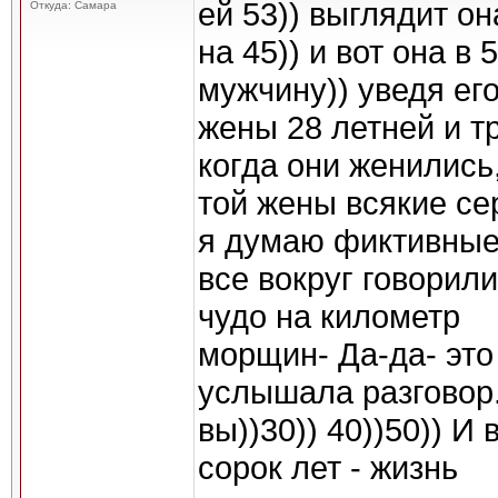
ей 53)) выглядит он
Откуда: Самара
на 45)) и вот она в
мужчину)) уведя его
жены 28 летней и т
когда они женились,
той жены всякие се
я думаю фиктивные
все вокруг говорил
чудо на километр
морщин- Да-да- это
услышала разговор.
вы))30)) 40))50)) И
сорок лет - жизнь