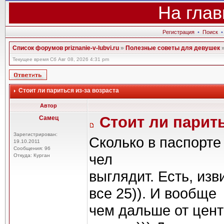
На глав
Регистрация
•
Поиск
Список форумов priznanie-v-lubvi.ru
»
Полезные советы для девушек
Текущее время Сб Авг 08, 2026 4:31 pm
Стоит ли париться из-за возраста
Автор
Стоит ли парить
Самец
Зарегистрирован:
Сколько в паспорте 
19.10.2011
Сообщения: 96
чел
Откуда: Курган
выглядит. Есть, изв
все 25)). И вообще
чем дальше от центр