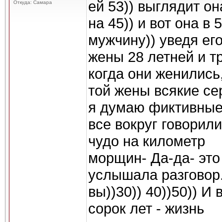
ей 53)) выглядит он
Откуда: Самара
на 45)) и вот она в
мужчину)) уведя его
жены 28 летней и т
когда они женились,
той жены всякие се
я думаю фиктивные
все вокруг говорил
чудо на километр
морщин- Да-да- это
услышала разговор.
вы))30)) 40))50)) И
сорок лет - жизнь