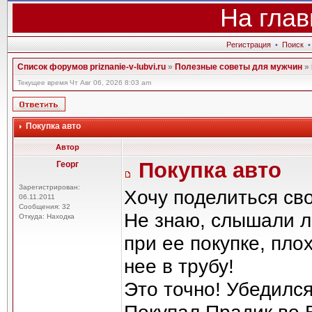
На глав
Регистрация
•
Поиск
Список форумов priznanie-v-lubvi.ru
»
Полезные советы для мужчин
»
Текущее время Чт Авг 06, 2026 8:03 am
Покупка авто
Автор
Покупка авто
Георг
Зарегистрирован:
Хочу поделиться св
06.11.2011
Сообщения: 32
Не знаю, слышали л
Откуда: Находка
при ее покупке, пло
нее в трубу!
Это точно! Убедился