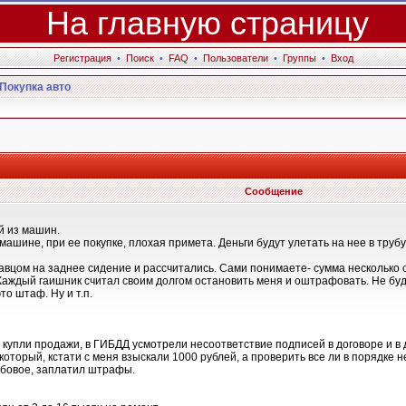
На главную страницу
Регистрация
•
Поиск
•
FAQ
•
Пользователи
•
Группы
•
Вход
Покупка авто
Сообщение
й из машин.
машине, при ее покупке, плохая примета. Деньги будут улетать на нее в трубу
вцом на заднее сидение и рассчитались. Сами понимаете- сумма несколько со
аждый гаишник считал своим долгом остановить меня и оштрафовать. Не буд
то штаф. Ну и т.п.
купли продажи, в ГИБДД усмотрели несоответствие подписей в договоре и в д
торый, кстати с меня взыскали 1000 рублей, а проверить все ли в порядке н
обовое, заплатил штрафы.