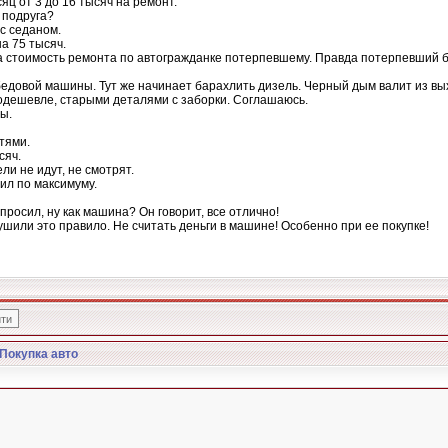
ц от 3 до 16 тысяч на ремонт.
 подруга?
 с седаном.
а 75 тысяч.
 стоимость ремонта по автогражданке потерпевшему. Правда потерпевший 
довой машины. Тут же начинает барахлить дизель. Черный дым валит из вых
одешевле, старыми деталями с заборки. Соглашаюсь.
ы.
тями.
сяч.
ли не идут, не смотрят.
пил по максимуму.
просил, ну как машина? Он говорит, все отлично!
ушили это правило. Не считать деньги в машине! Особенно при ее покупке!
Покупка авто