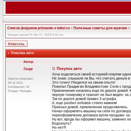
Список форумов priznanie-v-lubvi.ru
»
Полезные советы для мужчин
»
Текущее время Пт Авг 07, 2026 9:40 pm
Покупка авто
Автор
Покупка авто
Георг
Хочу поделиться своей историей покупки одно
Не знаю, слышали ли Вы, что считать деньги в 
Зарегистрирован:
Это точно! Убедился на своем опыте!
06.11.2011
Покупал Прадик во Владивостоке. Сели с прода
Сообщения: 32
Приключения начались еще по дороге домой. К
Откуда: Находка
черную тонировку и транзит не был виден- за э
Так по дороге домой привез 3 штрафа.
А, еще разбил лобовое стекло камнем!
Приехал домой, приключения продолжились.
Начал оформлять машину на себя по договору 
переоформление договора купли-продажи- за ко
Ну вот, вроде бы оформил машину, заменил л
Вздохнуть?
Но нет!!!