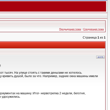
Предыдущая тема
|
Следующая тема
Страница
1
из
1
!
т тысяч. На улице стоять с такими деньгами не хотелось.
у кривить душой, было за что. Например, задние окна машины имели
окументах на машину. Итог- нервотрепка 2 недели, беготня,
е удосужились.