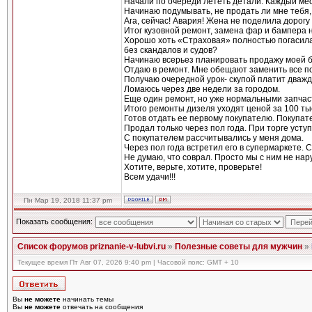
Начали по очереди лететь детали. Каждый меся
Начинаю подумывать, не продать ли мне тебя,
Ага, сейчас! Авария! Жена не поделила дорогу
Итог кузовной ремонт, замена фар и бампера н
Хорошо хоть «Страховая» полностью погасила
без скандалов и судов?
Начинаю всерьез планировать продажу моей бе
Отдаю в ремонт. Мне обещают заменить все п
Получаю очередной урок- скупой платит дважд
Ломаюсь через две недели за городом.
Еще один ремонт, но уже нормальными запчас
Итого ремонты дизеля уходят ценой за 100 ты
Готов отдать ее первому покупателю. Покупате
Продал только через пол года. При торге усту
С покупателем рассчитывались у меня дома.
Через пол года встретил его в супермаркете. С
Не думаю, что соврал. Просто мы с ним не нар
Хотите, верьте, хотите, проверьте!
Всем удачи!!!
Пн Мар 19, 2018 11:37 pm
Показать сообщения:
Список форумов priznanie-v-lubvi.ru
»
Полезные советы для мужчин
»
Текущее время Пт Авг 07, 2026 9:40 pm | Часовой пояс: GMT + 10
Вы
не можете
начинать темы
Вы
не можете
отвечать на сообщения