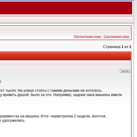
Предыдущая тема
|
Следующая тема
Страница
1
из
1
!
т тысяч. На улице стоять с такими деньгами не хотелось.
у кривить душой, было за что. Например, задние окна машины имели
окументах на машину. Итог- нервотрепка 2 недели, беготня,
е удосужились.