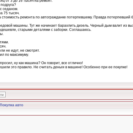
ц от 3 до 16 тысяч на ремонт.
 подруга?
 с седаном.
а 75 тысяч.
 стоимость ремонта по автогражданке потерпевшему. Правда потерпевший 
довой машины. Тут же начинает барахлить дизель. Черный дым валит из вых
одешевле, старыми деталями с заборки. Соглашаюсь.
ы.
тями.
сяч.
ли не идут, не смотрят.
пил по максимуму.
просил, ну как машина? Он говорит, все отлично!
ушили это правило. Не считать деньги в машине! Особенно при ее покупке!
Покупка авто