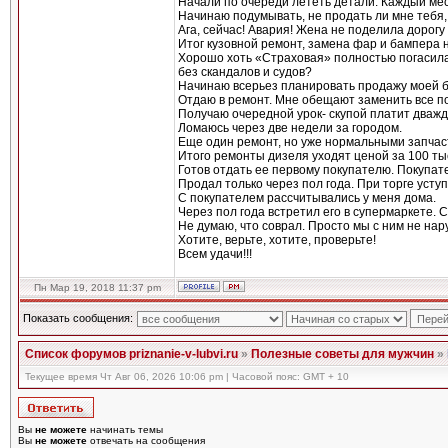
Начали по очереди лететь детали. Каждый меся
Начинаю подумывать, не продать ли мне тебя,
Ага, сейчас! Авария! Жена не поделила дорогу
Итог кузовной ремонт, замена фар и бампера н
Хорошо хоть «Страховая» полностью погасила
без скандалов и судов?
Начинаю всерьез планировать продажу моей бе
Отдаю в ремонт. Мне обещают заменить все п
Получаю очередной урок- скупой платит дважд
Ломаюсь через две недели за городом.
Еще один ремонт, но уже нормальными запчас
Итого ремонты дизеля уходят ценой за 100 ты
Готов отдать ее первому покупателю. Покупате
Продал только через пол года. При торге усту
С покупателем рассчитывались у меня дома.
Через пол года встретил его в супермаркете. С
Не думаю, что соврал. Просто мы с ним не нар
Хотите, верьте, хотите, проверьте!
Всем удачи!!!
Пн Мар 19, 2018 11:37 pm
Показать сообщения:
Список форумов priznanie-v-lubvi.ru
»
Полезные советы для мужчин
»
Текущее время Чт Авг 06, 2026 10:06 pm | Часовой пояс: GMT + 10
Вы
не можете
начинать темы
Вы
не можете
отвечать на сообщения