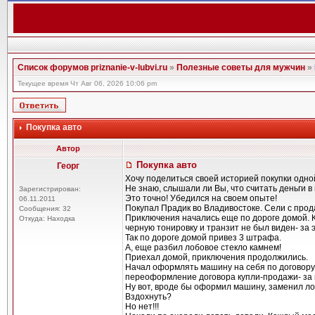
Список форумов priznanie-v-lubvi.ru
»
Полезные советы для мужчин
»
Текущее время Чт Авг 06, 2026 10:06 pm
Покупка авто
Автор
Покупка авто
Георг
Хочу поделиться своей историей покупки одно
Не знаю, слышали ли Вы, что считать деньги в 
Зарегистрирован:
Это точно! Убедился на своем опыте!
06.11.2011
Покупал Прадик во Владивостоке. Сели с прода
Сообщения: 32
Приключения начались еще по дороге домой. К
Откуда: Находка
черную тонировку и транзит не был виден- за э
Так по дороге домой привез 3 штрафа.
А, еще разбил лобовое стекло камнем!
Приехал домой, приключения продолжились.
Начал оформлять машину на себя по договору 
переоформление договора купли-продажи- за ко
Ну вот, вроде бы оформил машину, заменил л
Вздохнуть?
Но нет!!!