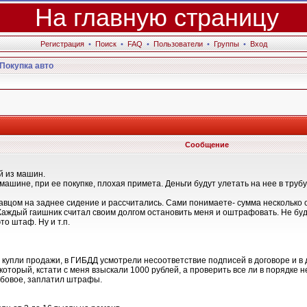
На главную страницу
Регистрация
•
Поиск
•
FAQ
•
Пользователи
•
Группы
•
Вход
Покупка авто
Сообщение
й из машин.
машине, при ее покупке, плохая примета. Деньги будут улетать на нее в трубу
вцом на заднее сидение и рассчитались. Сами понимаете- сумма несколько со
аждый гаишник считал своим долгом остановить меня и оштрафовать. Не буд
то штаф. Ну и т.п.
купли продажи, в ГИБДД усмотрели несоответствие подписей в договоре и в д
торый, кстати с меня взыскали 1000 рублей, а проверить все ли в порядке н
обовое, заплатил штрафы.