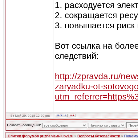
1. расходуется элек
2. сокращается рес
3. повышается риск 
Вот ссылка на боле
следствий:
http://zpravda.ru/ne
zaryadku-ot-sotovogo
utm_referrer=http
Вт Май 29, 2018 12:20 pm
Показать сообщения:
Список форумов priznanie-v-lubvi.ru
»
Вопросы безопасности
»
Почему