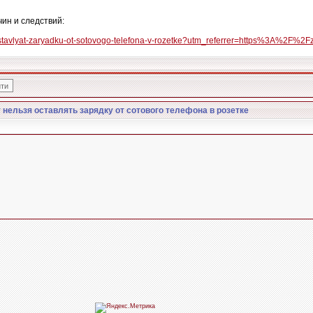
ин и следствий:
ostavlyat-zaryadku-ot-sotovogo-telefona-v-rozetke?utm_referrer=https%3A%2F%2
 нельзя оставлять зарядку от сотового телефона в розетке