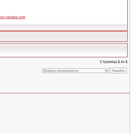
Fzen.yandex.com
Страница
1
из
1