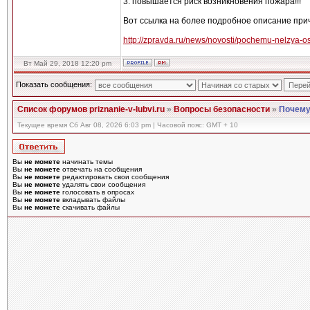
3. повышается риск возникновения пожара!!!
Вот ссылка на более подробное описание прич
http://zpravda.ru/news/novosti/pochemu-nelzya-
Вт Май 29, 2018 12:20 pm
Показать сообщения:
Список форумов priznanie-v-lubvi.ru
»
Вопросы безопасности
»
Почему
Текущее время Сб Авг 08, 2026 6:03 pm | Часовой пояс: GMT + 10
Вы
не можете
начинать темы
Вы
не можете
отвечать на сообщения
Вы
не можете
редактировать свои сообщения
Вы
не можете
удалять свои сообщения
Вы
не можете
голосовать в опросах
Вы
не можете
вкладывать файлы
Вы
не можете
скачивать файлы