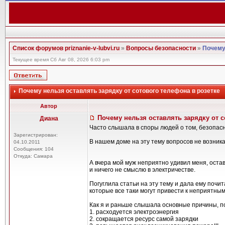
Список форумов priznanie-v-lubvi.ru
»
Вопросы безопасности
»
Почему
Текущее время Сб Авг 08, 2026 6:03 pm
Почему нельзя оставлять зарядку от сотового телефона в розетке
Автор
Почему нельзя оставлять зарядку от с
Диана
Часто слышала в споры людей о том, безопасн
Зарегистрирован:
В нашем доме на эту тему вопросов не возник
04.10.2011
Сообщения: 104
Откуда: Самара
А вчера мой муж неприятно удивил меня, остав
и ничего не смыслю в электричестве.
Погуглила статьи на эту тему и дала ему почит
которые все таки могут привести к неприятны
Как я и раньше слышала основные причины, по
1. расходуется электроэнергия
2. сокращается ресурс самой зарядки