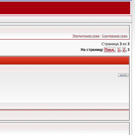
Предыдущая тема
|
Следующая тема
Страница
3
из
3
На страницу
Пред.
1
,
2
,
3