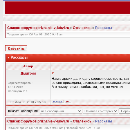
Список форумов priznanie-v-lubvi.ru
»
Отвлекись
»
Рассказы
Текущее время Сб Авг 08, 2026 9:48 am
Рассказы
Автор
Дмитрий
Нам в армии дали одну серию посмотреть, так
во сне приходила, с известными последствиями
Зарегистрирован:
А о коммунизме с собаками, нет, не мечтал.
13.11.2015
Сообщения: 6
Вт Июл 03, 2018 7:55 pm
Показать сообщения:
Список форумов priznanie-v-lubvi.ru
»
Отвлекись
»
Рассказы
Текущее время Сб Авг 08, 2026 9:48 am | Часовой пояс: GMT + 10