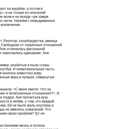
бунт на корабле, а потом я
>, и не только из опасений
е всем и не всегда <уж замуж
но легче. Начнём с невыдуманных
, исключение.
т. Риэлтор, сноубордистка, умница
. Свободная от серьёзных отношений
 Аня отличалась фатальной
и закончились одинаково: Аня
ример, разбитые в пылу ссоры
оутбук. И нематериальная часть:
 конечно известно) кому;
енная вера в лучшее, обманутые
ешила: <С меня хватит. Что за
жчин и болезненные отношения?>. И
и подруг. Аня прочитала кучу
ости в любви, о том, что каждый
ика. Ей не было жаль ноутбука и
дца не имелось сожалений. Что
чник своих проблем? Тут не
чатлениями жизнь и полное