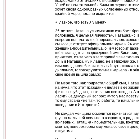
воздержание от близких отношений - подобие 
У неё нет смертельной обиды на <супостатов>
хочет снова однообразных болезненных отно
крайней мере, пока не исцелится.
<Главное, что есть я у меня>
35-летняя Наташа ультимативно изгибает бро
половинка, я цельная личность>. Наташка - сч
вовремя поняла: для её персонального женско
смысле, в статусе официального мужа и 24 часа
женщина-победительница, о чём говорит даже 
шёл в загс дать новорожденной имя Виктория,
приятеля, из-за чего в загс пришёл в несколь
дочь в Наташки. Ну и ладно, не в Николаи же.
изменил дочкин блистательный путь: школа с 
дипломом, головокружительная карьера - в общ
своё время вышла замуж:
По мере того, как подрастал общий сын, Нат
на мужа: что этот гражданин делает в её жизни
фитнес-клуб, дача, состязания цветоводов. А о
ласки? За дежурный вопрос: <Что у нас поест
то ему страна <не та>, то работа, то начальни
заседание в Интернете?
Не каждая женщина осмелится признаться: муж
группа малышей ясельного возраста, а радост
во-первых, Наташка - победительница, во-втор
мается, поперёк горла ему жена со своей цел
отпустила: