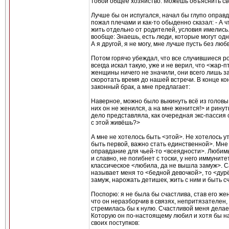
тобой общее хозяйство. Можешь объяснить с
Лучше бы он испугался, начал бы глупо оправд
пожал плечами и как-то обыденно сказал: - А ч
жить отдельно от родителей, условия имелись.
вообще: Знаешь, есть люди, которые могут одни
А я другой, я не могу, мне лучше пусть без любв
Потом горячо убеждал, что все случившиеся ро
всегда искал такую, уже и не верил, что <жар-
женщины ничего не значили, они всего лишь з
скоротать время до нашей встречи. В конце ко
законный брак, а мне предлагает:
Наверное, можно было выкинуть всё из головы
них он не женился, а на мне женится!> и ринуть
дело представляла, как очередная экс-пассия 
с этой живёшь?>
А мне не хотелось быть <этой>. Не хотелось 
быть первой, важно стать единственной>. Мне
оправдание для чьей-то <всеядности>. Любимы
и славно, не погибнет с тоски, у него иммунит
классическое <любила, да не вышла замуж>. С
называет меня то <бедной девочкой>, то <дур
замуж, нарожать детишек, жить с ним и быть сч
Поспорю: я не была бы счастлива, став его ж
что он неразборчив в связях, непритязателен,
стремилась бы к нулю. Счастливой меня делае
Которую он по-настоящему любил и хотя бы на
своих поступков: