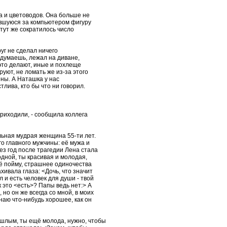
а и цветоводов. Она больше не
вшуюся за компьютером фигуру
тут же сократилось число
уг не сделал ничего
одумаешь, лежал на диване,
 это делают, иные и похлеще
уют, не ломать же из-за этого
ны. А Наташка у нас
лива, кто бы что ни говорил.
приходили, - сообщила коллега
льная мудрая женщина 55-ти лет.
го главного мужчины: её мужа и
з год после трагедии Лена стала
одной, ты красивая и молодая,
сё пойму, страшнее одиночества
ивала глаза: <Дочь, что значит
 и есть человек для души - твой
 это <есть>? Папы ведь нет:> А
но он же всегда со мной, в моих
наю что-нибудь хорошее, как он
ошлым, ты ещё молода, нужно, чтобы