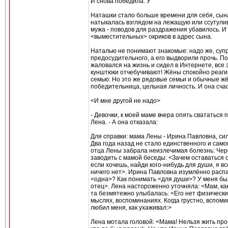
И снова победила. У
Наташки стало больше времени для себя, сын
натыкалась взглядом на лежащую или ссутули
мужа - поводов для раздражения убавилось. И 
<выместительных> окриков в адрес сына.
Наталью не понимают знакомые: надо же, супр
предосудительного, а его выдворили прочь. П
жаловался на жизнь и сидел в Интернете, все
кунштюки отчебучивают! Жёны спокойно реагир
семью: Но это же рядовые семьи и обычные жё
победительница, цельная личность. И она счаст
<И мне другой не надо>
- Девочки, к моей маме вчера опять свататься 
Лена. - А она отказала:
Для справки: мама Лены - Ирина Павловна, си
Два года назад не стало единственного и само
отца Лены забрала неизлечимая болезнь: Чере
заводить с мамой беседы: <Зачем оставаться 
если хочешь, найди кого-нибудь для души, я в
ничего нет>. Ирина Павловна изумлённо распах
<одна>? Как понимать <для души>? У меня был
отец>. Лена настороженно уточняла: <Мам, как
та безмятежно улыбалась: <Его нет физически, 
мыслях, воспоминаниях. Когда грустно, вспоми
любил меня, как ухаживал:>
Лена мотала головой: <Мама! Нельзя жить пр