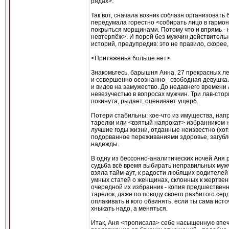
рядах>:
Так вот, сначала возник соблазн организовать 
передумала горестно <собирать лицо в гармонь
покрыться морщинами. Потому что и впрямь - н
невтерпёж>. И порой без мужчин действитель
историй, предупредив: это не правило, скорее
<Притяженья больше нет>
Знакомьтесь, барышня Анна, 27 прекрасных ле
и совершенно осознанно - свободная девушка
и видов на замужество. До недавнего времени
невезучестью в вопросах мужчин. Три лав-стор
покинута, рыдает, оценивает ущерб.
Потери стабильны: кое-что из имущества, нап
тарелки или <взятый напрокат> избранником н
лучшие годы жизни, отданные неизвестно (хотя
подорванное переживаниями здоровье, загубл
надежды.
В одну из бессонно-аналитических ночей Аня р
судьба всё время выбирать неправильных му
взяла тайм-аут, к радости любящих родителей 
умных статей о женщинах, склонных к жертвенн
очередной их избранник - копия предшественн
тарелок, даже по поводу своего разбитого сер
оплакивать и кого обвинять, если ты сама исто
хныкать надо, а меняться.
Итак, Аня <прописала> себе насыщенную впе