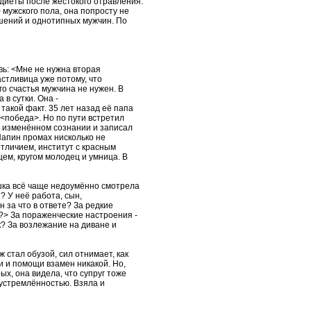
диеты после жестокого отравления.
 мужского пола, она попросту не
шений и однотипных мужчин. По
вь: <Мне не нужна вторая
астливица уже потому, что
го счастья мужчина не нужен. В
 в сутки. Она -
такой факт. 35 лет назад её папа
 <победа>. Но по пути встретил
ко изменённом сознании и записал
 Папин промах нисколько не
отличием, институт с красным
ем, кругом молодец и умница. В
ашка всё чаще недоумённо смотрела
? У неё работа, сын,
н за что в ответе? За редкие
ь?> За пораженческие настроения -
к? За возлежание на диване и
 стал обузой, сил отнимает, как
и и помощи взамен никакой. Но,
ых, она видела, что супруг тоже
еустремлённостью. Взяла и