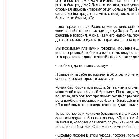
кто-то был рядом!> На что Ирина Павловна тв
кто-то был рядом>? Для статистики, ради успо
огромная любовь к твоему отцу, больше такой не
означало бы предать память о нём, плохо пос
больше не будем, а?>
Лена терзает нас: <Разве можно заживо себя 
участковый в гости приходил, дядя Жора. Прин
красивые говорил. А она чаем его напоила, по
Да в её возрасте мужчины нарасхват, а она п
Мы пожимаем плечами и говорим, что Лена ещё
после огромной любви к замечательному челов
Это простой и единственный способ навсегда з
<:любила, да не вышла замуж>
Я запретила себе вспоминать об этом, но чего
словца и редакторского задания:
Роман был бурным, я пошла бы за ним в огонь и
меня <всё отдал бы, всё бросил>. По взгляда
понятно, что вот-вот прозвучит очень серьёзно
рога изобилия посыпались факты биографии нен
<Я с ней когда-то, правда, очень недолго, жил>
То мы встречали лукавую барышню на улице, т
слишком дружелюбно кивала ему: <Привет:> И
знакомая, которая для моего спутника была не
достаточно близкой. Однажды <лимит> был пр
- Сколько можно! В этом городе, похоже, тольк