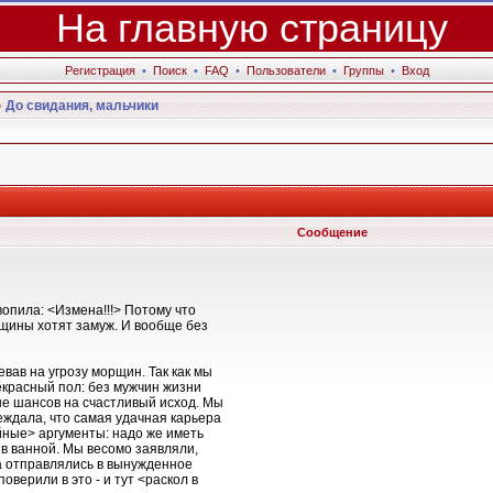
На главную страницу
Регистрация
•
Поиск
•
FAQ
•
Пользователи
•
Группы
•
Вход
»
До свидания, мальчики
Сообщение
вопила: <Измена!!!> Потому что
нщины хотят замуж. И вообще без
вав на угрозу морщин. Так как мы
екрасный пол: без мужчин жизни
ше шансов на счастливый исход. Мы
ждала, что самая удачная карьера
йные> аргументы: надо же иметь
 в ванной. Мы весомо заявляли,
а отправлялись в вынужденное
оверили в это - и тут <раскол в