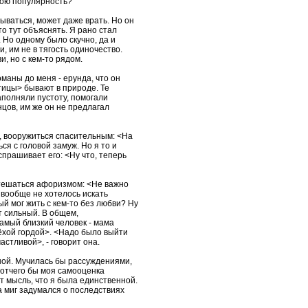
вою популярность?
ываться, может даже врать. Но он
то тут объяснять. Я рано стал
 Но одному было скучно, да и
, им не в тягость одиночество.
и, но с кем-то рядом.
маны до меня - ерунда, что он
птицы> бывают в природе. Те
аполняли пустоту, помогали
нцов, им же он не предлагал
, вооружиться спасительным: <На
ся с головой замуж. Но я то и
спрашивает его: <Ну что, теперь
утешаться афоризмом: <Не важно
 вообще не хотелось искать
й мог жить с кем-то без любви? Ну
ет сильный. В общем,
амый близкий человек - мама
ёхой гордой>. <Надо было выйти
астливой>, - говорит она.
еной. Мучилась бы рассуждениями,
 отчего бы моя самооценка
т мысль, что я была единственной.
 миг задумался о последствиях