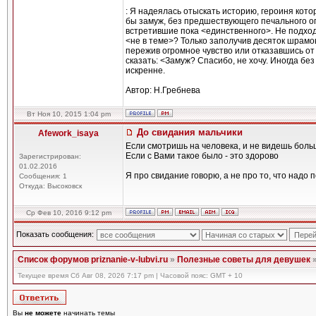
: Я надеялась отыскать историю, героиня кото
бы замуж, без предшествующего печального о
встретившие пока <единственного>. Не подход
<не в теме>? Только заполучив десяток шрамов
пережив огромное чувство или отказавшись от
сказать: <Замуж? Спасибо, не хочу. Иногда без
искренне.
Автор: Н.Гребнева
Вт Ноя 10, 2015 1:04 pm
До свидания мальчики
Afework_isaya
Если смотришь на человека, и не видешь больше
Если с Вами такое было - это здорово
Зарегистрирован:
01.02.2016
Я про свидание говорю, а не про то, что надо 
Сообщения: 1
Откуда: Высоковск
Ср Фев 10, 2016 9:12 pm
Показать сообщения:
Список форумов priznanie-v-lubvi.ru
»
Полезные советы для девушек
Текущее время Сб Авг 08, 2026 7:17 pm | Часовой пояс: GMT + 10
Вы
не можете
начинать темы