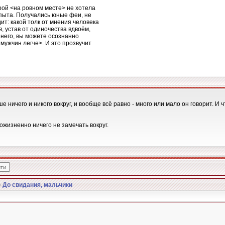
рой <на ровном месте> не хотела
пыта. Получались юные феи, не
ит: какой толк от мнения человека
, устав от одиночества вдвоём,
 него, вы можете осознанно
 мужчин легче>. И это прозвучит
 ничего и никого вокруг, и вообще всё равно - много или мало он говорит. И чт
пожизненно ничего не замечать вокруг.
»
До свидания, мальчики