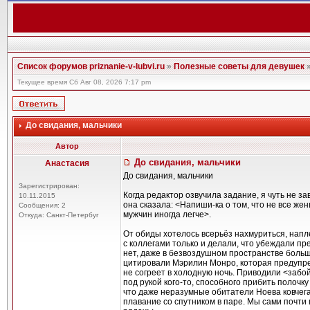
Список форумов priznanie-v-lubvi.ru
»
Полезные советы для девушек
Текущее время Сб Авг 08, 2026 7:17 pm
До свидания, мальчики
Автор
До свидания, мальчики
Анастасия
До свидания, мальчики
Зарегистрирован:
Когда редактор озвучила задание, я чуть не за
10.11.2015
она сказала: <Напиши-ка о том, что не все же
Сообщения: 2
мужчин иногда легче>.
Откуда: Санкт-Петербуг
От обиды хотелось всерьёз нахмуриться, напле
с коллегами только и делали, что убеждали пр
нет, даже в безвоздушном пространстве боль
цитировали Мэрилин Монро, которая предупре
не согреет в холодную ночь. Приводили <забо
под рукой кого-то, способного прибить полочку
что даже неразумные обитатели Ноева ковчег
плавание со спутником в паре. Мы сами почти п