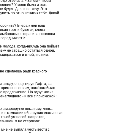
ёрдо отвечала: <Зачем <чтобы
коения? У меня была и есть
 будет. Да я и не хочу. Это
тупить по отношению к тебе. Давай
хоронить? Вчера к ней наш
осил торт и букетик, слова
улыбалась и отправила восвояси.
ривередничает!>
 молода, когда-нибудь она поймёт:
еку не страшно остаться одной.
адержаться и в ней, и с ним.
 не сделаешь ради красного
 в воду, он, цитируя Гафта, за
м, прикосновениям, намёкам было
е предложение. Но вдруг как из
аглядного - и все с присказкой:
.
о в маршрутке некая смуглянка
ли в компании обнаруживалась новая
 такой уж новой, напротив,
евышен, я не стерпела:
о мне не выпала честь вести с