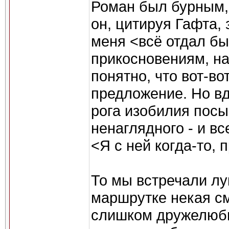
Роман был бурным, 
он, цитируя Гафта, 
меня <всё отдал бы
прикосновениям, н
понятно, что вот-во
предложение. Но вд
рога изобилия пос
ненаглядного - и вс
<Я с ней когда-то, 
То мы встречали лу
маршрутке некая с
слишком дружелюбн