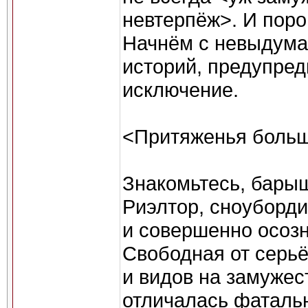
невтерпёж>. И поро
Начнём с невыдум
историй, предупреди
исключение.
<Притяженья больш
Знакомьтесь, барыш
Риэлтор, сноуборди
и совершенно осозн
Свободная от серь
и видов на замужес
отличалась фаталь