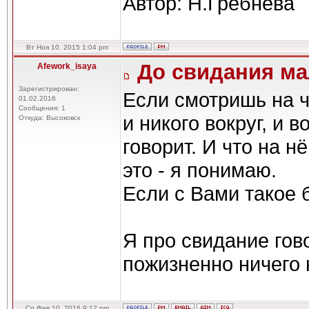
Автор: Н.Гребнева
Вт Ноя 10, 2015 1:04 pm
До свидания м
Afework_isaya
Зарегистрирован:
Если смотришь на ч
01.02.2016
Сообщения: 1
и никого вокруг, и 
Откуда: Высоковск
говорит. И что на н
это - я понимаю.
Если с Вами такое 
Я про свидание гово
пожизненно ничего н
Ср Фев 10, 2016 9:12 pm