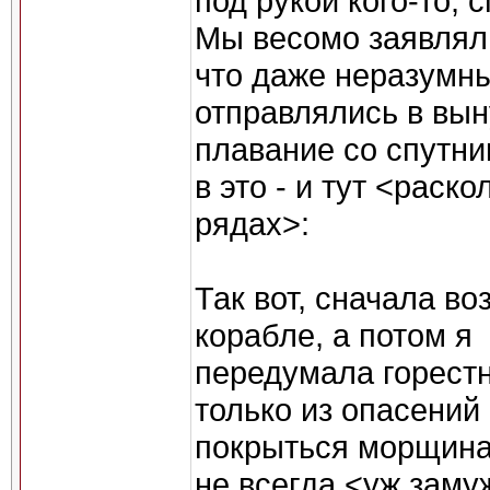
под рукой кого-то, 
Мы весомо заявлял
что даже неразумны
отправлялись в вы
плавание со спутни
в это - и тут <раско
рядах>:
Так вот, сначала во
корабле, а потом я
передумала горестн
только из опасений
покрыться морщинам
не всегда <уж заму