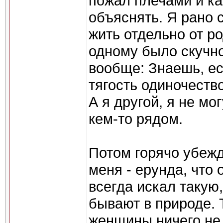
пожал плечами и как
объяснять. Я рано 
жить отдельно от р
одному было скучно
вообще: Знаешь, ес
тягость одиночество
А я другой, я не мо
кем-то рядом.
Потом горячо убежд
меня - ерунда, что 
всегда искал такую
бывают в природе. 
женщины ничего не 