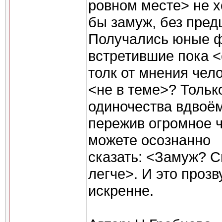
ровном месте> не х
бы замуж, без пред
Получались юные ф
встретившие пока <
толк от мнения чел
<не в теме>? Тольк
одиночества вдвоём
пережив огромное ч
можете осознанно
сказать: <Замуж? С
легче>. И это прозв
искренне.