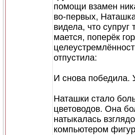
помощи взамен ника
во-первых, Наташка
видела, что супруг 
мается, поперёк го
целеустремлённост
отпустила:
И снова победила. 
Наташки стало боль
цветоводов. Она б
натыкалась взгляд
компьютером фигу