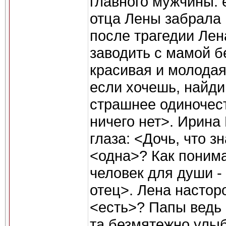
главного мужчины: 
отца Лены забрала 
после трагедии Лен
заводить с мамой б
красивая и молодая
если хочешь, найди
страшнее одиночес
ничего нет>. Ирина
глаза: <Дочь, что з
<одна>? Как понима
человек для души -
отец>. Лена настор
<есть>? Папы ведь 
та безмятежно улыб