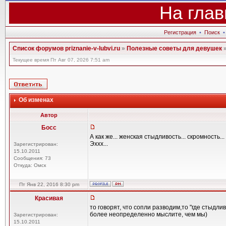
На глав
Регистрация
•
Поиск
Список форумов priznanie-v-lubvi.ru
»
Полезные советы для девушек
Текущее время Пт Авг 07, 2026 7:51 am
Об изменах
Автор
Босс
А как же... женская стыдливость... скромность...
Эххх...
Зарегистрирован:
15.10.2011
Сообщения: 73
Откуда: Омск
Пт Янв 22, 2016 8:30 pm
Красивая
то говорят, что сопли разводим,то "где стыдл
более неопределенно мыслите, чем мы)
Зарегистрирован:
15.10.2011