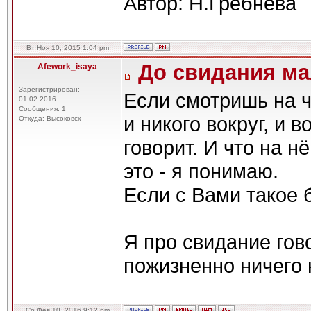
Автор: Н.Гребнева
Вт Ноя 10, 2015 1:04 pm
До свидания м
Afework_isaya
Зарегистрирован:
Если смотришь на ч
01.02.2016
Сообщения: 1
и никого вокруг, и 
Откуда: Высоковск
говорит. И что на н
это - я понимаю.
Если с Вами такое 
Я про свидание гово
пожизненно ничего н
Ср Фев 10, 2016 9:12 pm