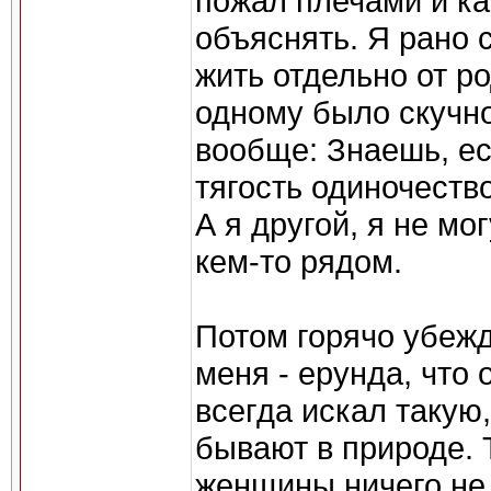
пожал плечами и как
объяснять. Я рано 
жить отдельно от р
одному было скучно
вообще: Знаешь, ес
тягость одиночество
А я другой, я не мо
кем-то рядом.
Потом горячо убежд
меня - ерунда, что 
всегда искал такую
бывают в природе. 
женщины ничего не 