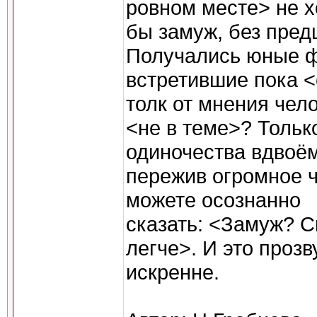
ровном месте> не х
бы замуж, без пред
Получались юные ф
встретившие пока <
толк от мнения чел
<не в теме>? Тольк
одиночества вдвоём
пережив огромное ч
можете осознанно
сказать: <Замуж? С
легче>. И это прозв
искренне.