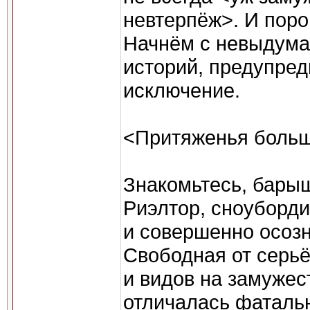
невтерпёж>. И поро
Начнём с невыдум
историй, предупреди
исключение.
<Притяженья больш
Знакомьтесь, барыш
Риэлтор, сноуборди
и совершенно осозн
Свободная от серь
и видов на замужес
отличалась фаталь