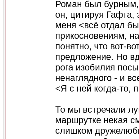
Роман был бурным, 
он, цитируя Гафта, 
меня <всё отдал бы
прикосновениям, н
понятно, что вот-во
предложение. Но вд
рога изобилия пос
ненаглядного - и вс
<Я с ней когда-то, 
То мы встречали лу
маршрутке некая с
слишком дружелюбн