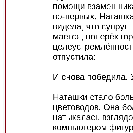
помощи взамен ника
во-первых, Наташка
видела, что супруг 
мается, поперёк го
целеустремлённост
отпустила:
И снова победила. 
Наташки стало боль
цветоводов. Она б
натыкалась взгляд
компьютером фигу