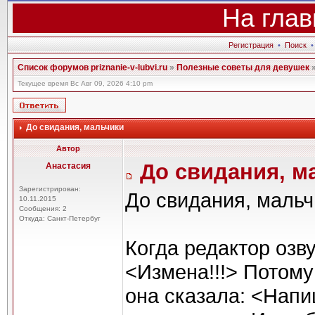
На глав
Регистрация
•
Поиск
Список форумов priznanie-v-lubvi.ru
»
Полезные советы для девушек
Текущее время Вс Авг 09, 2026 4:10 pm
До свидания, мальчики
Автор
До свидания, м
Анастасия
Зарегистрирован:
До свидания, мальч
10.11.2015
Сообщения: 2
Откуда: Санкт-Петербуг
Когда редактор озву
<Измена!!!> Потому
она сказала: <Напи