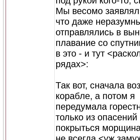
под рукой кого-то, 
Мы весомо заявлял
что даже неразумны
отправлялись в вы
плавание со спутни
в это - и тут <раско
рядах>:
Так вот, сначала во
корабле, а потом я
передумала горестн
только из опасений
покрыться морщинам
не всегда <уж заму